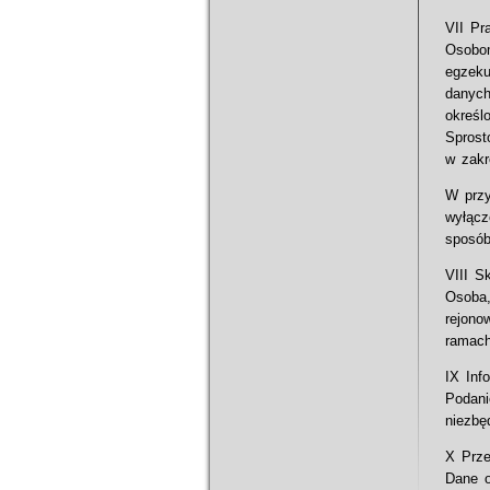
VII Pr
Osobo
egzeku
danych
określ
Sprost
w zakr
W przy
wyłącz
sposób
VIII S
Osoba
rejono
ramach
IX Inf
Podan
niezbę
X Prze
Dane o