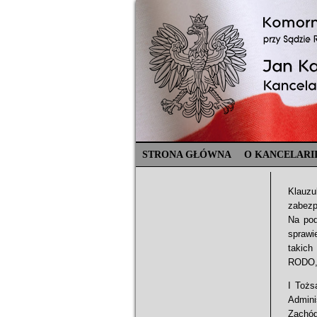
STRONA GŁÓWNA
O KANCELARI
Klauz
zabezp
Na pod
sprawi
takich
RODO, 
I Tożs
Admin
Zachód