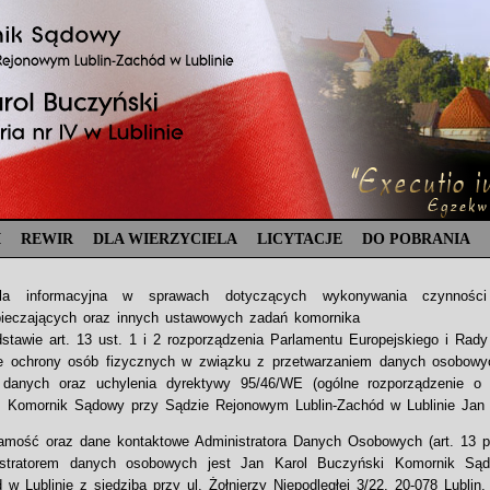
I
REWIR
DLA WIERZYCIELA
LICYTACJE
DO POBRANIA
ula informacyjna w sprawach dotyczących wykonywania czynnośc
ieczających oraz innych ustawowych zadań komornika
stawie art. 13 ust. 1 i 2 rozporządzenia Parlamentu Europejskiego i Rady
e ochrony osób fizycznych w związku z przetwarzaniem danych osobowy
 danych oraz uchylenia dyrektywy 95/46/WE (ogólne rozporządzenie o
Komornik Sądowy przy Sądzie Rejonowym Lublin-Zachód w Lublinie Jan K
amość oraz dane kontaktowe Administratora Danych Osobowych (art. 13 pkt
istratorem danych osobowych jest Jan Karol Buczyński Komornik Są
 w Lublinie z siedzibą przy ul. Żołnierzy Niepodległej 3/22, 20-078 Lublin,