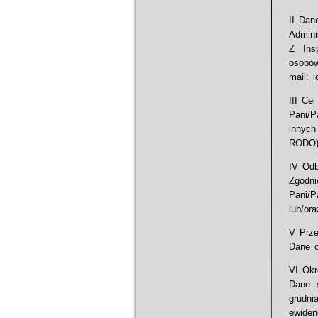
II Dan
Admini
Z Ins
osobow
mail: 
III Ce
Pani/P
innych
RODO) 
IV Odb
Zgodni
Pani/
lub/or
V Prze
Dane o
VI Okr
Dane s
grudn
ewiden