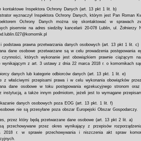
e kontaktowe Inspektora Ochrony Danych (art. 13 pkt 1 lit. b)
strator wyznaczył Inspektora Ochrony Danych, którym jest Pan Roman Kw
pektorem Ochrony Danych można się skontaktować w sprawach zw
ych pisemnie na adres siedziby kancelarii 20-078 Lublin, ul. Żołnierzy N
iod.lublin.027@komornik.pl
l i podstawa prawna przetwarzania danych osobowych (art. 13 pkt 1 lit. c)
ana dane osobowe przetwarzane są w celu prowadzenia postępowania eg
 czynności, których wykonanie jest obowiązkiem prawnie ciążącym na a
wynikającym z art. 3 ustawy z dnia 22 marca 2018 r. o komornikach sąd
iorcy danych lub kategorie odbiorców danych (art. 13 pkt. 1 lit. e)
e z właściwymi przepisami prawa i w celu wykonania obowiązków przez
Pana dane osobowe w toku postępowania egzekucyjnego stronom oraz
az instytucją, a także innym podmiotom, jeżeli jest to wymagane przepisa
kazanie danych osobowych poza EOG (art. 13 pkt. 1 lit. f)
sobowe nie są̨ przesyłane poza obszar Europejski Obszar Gospodarczy.
es, przez który będą przetwarzane dane osobowe (art. 13 pkt 2 lit. a)
ą przechowywane przez okres wynikający z przepisów rozporządzenia
ia 2018 r. w sprawie przechowywania i niszczenia akt spraw komor
cyjnych.