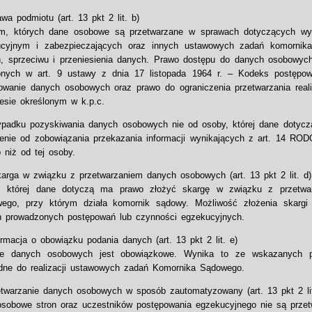
awa podmiotu (art. 13 pkt 2 lit. b)
m, których dane osobowe są przetwarzane w sprawach dotyczących wy
cyjnym i zabezpieczających oraz innych ustawowych zadań komornika
, sprzeciwu i przeniesienia danych. Prawo dostępu do danych osobowych
onych w art. 9 ustawy z dnia 17 listopada 1964 r. – Kodeks postępowan
owanie danych osobowych oraz prawo do ograniczenia przetwarzania reali
esie określonym w k.p.c.
padku pozyskiwania danych osobowych nie od osoby, której dane dotycz
enie od zobowiązania przekazania informacji wynikających z art. 14 ROD
 niż od tej osoby.
karga w związku z przetwarzaniem danych osobowych (art. 13 pkt 2 lit. d)
, której dane dotyczą ma prawo złożyć skargę w związku z przetw
wego, przy którym działa komornik sądowy. Możliwość złożenia skar
 prowadzonych postępowań lub czynności egzekucyjnych.
ormacja o obowiązku podania danych (art. 13 pkt 2 lit. e)
ie danych osobowych jest obowiązkowe. Wynika to ze wskazanych p
dne do realizacji ustawowych zadań Komornika Sądowego.
twarzanie danych osobowych w sposób zautomatyzowany (art. 13 pkt 2 lit
sobowe stron oraz uczestników postępowania egzekucyjnego nie są prze